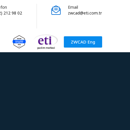
efon
Email
2) 212 98 02
zwcad@eti.com.tr
ZWCAD Eng